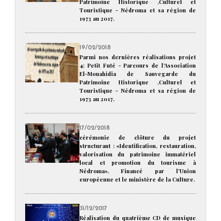
Patrimoine Historique ,Culturel et
Touristique - Nédroma et sa région de
1973 au 2017.
19/02/2018
Parmi nos dernières réalisations projet
4: Petit Futé - Parcours de l'Association
El-Mouahidia de Sauvegarde du
Patrimoine Historique ,Culturel et
Touristique - Nédroma et sa région de
1973 au 2017.
17/02/2018
cérémonie de clôture du projet
structurant : «Identification, restauration,
valorisation du patrimoine immatériel
local et promotion du tourisme à
Nédroma», Financé par l'Union
européenne et le ministère de la Culture.
31/12/2017
Réalisation du quatrième CD de musique