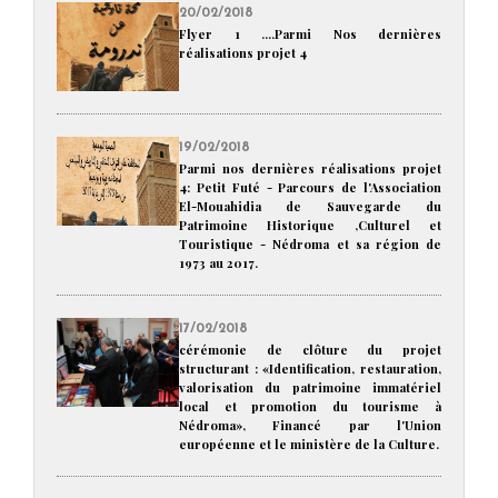
20/02/2018
Flyer 1 ....Parmi Nos dernières
réalisations projet 4
19/02/2018
Parmi nos dernières réalisations projet
4: Petit Futé - Parcours de l'Association
El-Mouahidia de Sauvegarde du
Patrimoine Historique ,Culturel et
Touristique - Nédroma et sa région de
1973 au 2017.
17/02/2018
cérémonie de clôture du projet
structurant : «Identification, restauration,
valorisation du patrimoine immatériel
local et promotion du tourisme à
Nédroma», Financé par l'Union
européenne et le ministère de la Culture.