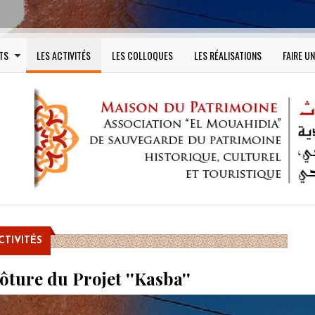
TS
LES ACTIVITÉS
LES COLLOQUES
LES RÉALISATIONS
FAIRE U
CTIVITÉS
ôture du Projet ''Kasba''