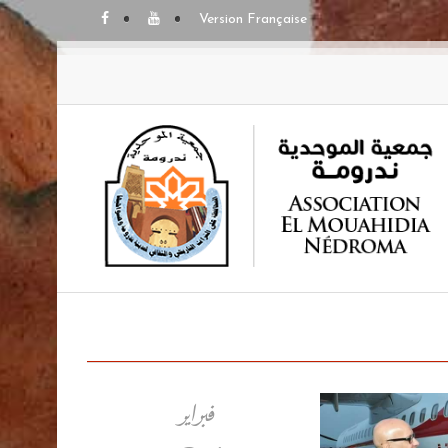
Version Française
فبراير