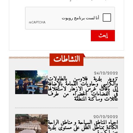
إبعث
النشاطات
24/12/2022
تزويد بلدية فلاوسن بالطاولات
والكراسي وحاويات القمامة بالإضافة
إلى باقات غرس الازهار لاستغلالها
في الفضاءات الخضراء من طرف
عائلات وساكنة المنطقة
20/12/2022
احياء المناطق السياحة و مناطق الراحة
الكائنة بمناطق الظل على مستوى بلدية
عين لكبيرة