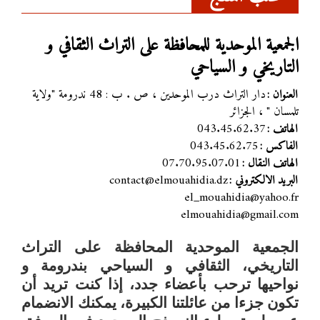
الجمعية الموحدية للمحافظة على التراث الثقافي و
التاريخي و السياحي
دار التراث درب الموحدين ، ص . ب : 48 ندرومة "ولاية
العنوان :
تلمسان " ، الجزائر
043.45.62.37
الهاتف :
043.45.62.75
الفاكس :
07.70.95.07.01
الهاتف النقال :
contact@elmouahidia.dz
البريد الالكتروني :
el_mouahidia@yahoo.fr
elmouahidia@gmail.com
الجمعية الموحدية
المحافظة على التراث
التاريخي، الثقافي و السياحي بندرومة و
نواحيها
ترحب بأعضاء جدد، إذا كنت تريد أن
تكون جزءا من عائلتنا الكبيرة، يمكنك الانضمام