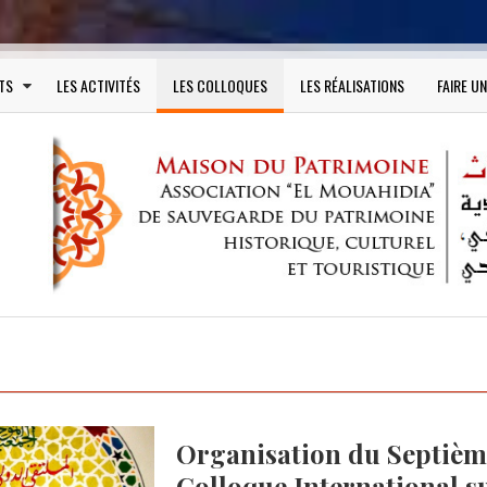
TS
LES ACTIVITÉS
LES COLLOQUES
LES RÉALISATIONS
FAIRE U
Organisation du Septièm
Colloque International s