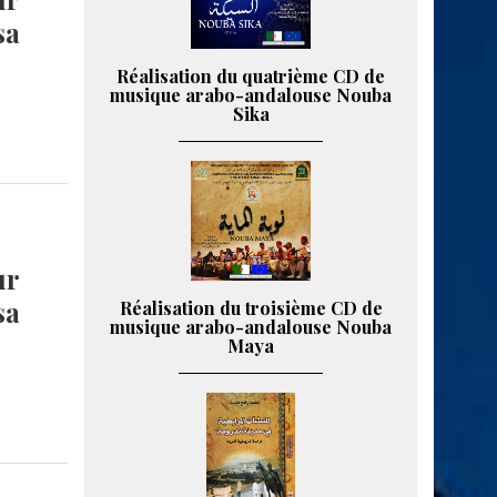
sa
Réalisation du quatrième CD de
musique arabo-andalouse Nouba
Sika
ur
sa
Réalisation du troisième CD de
musique arabo-andalouse Nouba
Maya