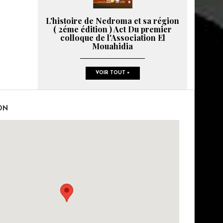
L'histoire de Nedroma et sa région
( 2éme édition ) Act Du premier
colloque de l'Association El
Mouahidia
VOIR TOUT +
ON