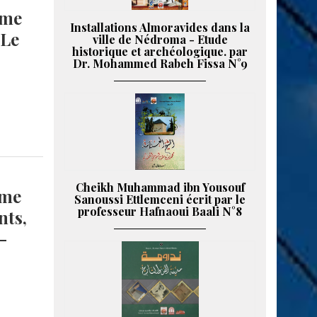
ème
Installations Almoravides dans la
 Le
ville de Nédroma - Etude
historique et archéologique. par
Dr. Mohammed Rabeh Fissa N°9
Cheikh Muhammad ibn Yousouf
ème
Sanoussi Ettlemceni écrit par le
professeur Hafnaoui Baali N°8
nts,
-