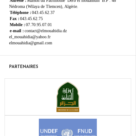
Adresse :
Maison du Patrimoine Derb el mouahidin B.P : 48
Nédroma (Wilaya de Tlemcen), Algérie.
Téléphone :
043.45.62.37
Fax :
043.45.62.75
Mobile :
07.70.95.07.01
e-mail :
contact@elmouahidia.dz
el_mouahidia@yahoo.fr
elmouahidia@gmail.com
PARTENAIRES