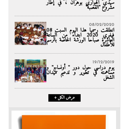
سيدي الهواري بوهران ، في إطار
مشروع "القصبة"
08/02/2020
انطلقت رسميا هذا اليوم السبت 08
فيفري 2020 ابتداء من الساعة
العاشرة صباحا الورشة الخاصة بالرسم
للأطفال
19/12/2019
يوم دراسي حول دور '' أونساج'' و
مساهمته في تطوير و تدعيم ميدان
الشغل
+ عرض الكل