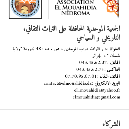
الجمعية الموحدية المحافظة على التراث الثقافي،
التاريخي و السياحي
دار التراث درب الموحدين ، ص . ب : 48 ندرومة "ولاية
العنوان :
تلمسان " ، الجزائر
043.45.62.37
الهاتف :
043.45.62.75
الفاكس :
07.70.95.07.01
الهاتف النقال :
contact@elmouahidia.dz
البريد الالكتروني :
el_mouahidia@yahoo.fr
elmouahidia@gmail.com
الشركاء