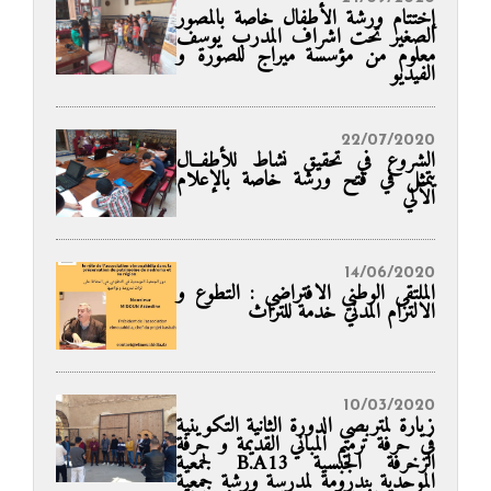
إختتام ورشة الأطفال خاصة بالمصور
الصغير تحت اشراف المدرب يوسف
معلوم من مؤسسة ميراج للصورة و
الفيديو
22/07/2020
الشروع في تحقيق نشاط للأطفــال
يتمثل في فتح ورشة خاصة بالإعلام
الآلي
14/06/2020
الملتقى الوطني الافتراضي : التطوع و
الالتزام المدني خدمة للتراث
10/03/2020
زيارة لمتربصي الدورة الثانية التكوينية
في حرفة ترميم المباني القديمة و حرفة
الزخرفة الجبسية B.A13 لجمعية
الموحدية بندرومة لمدرسة ورشة جمعية