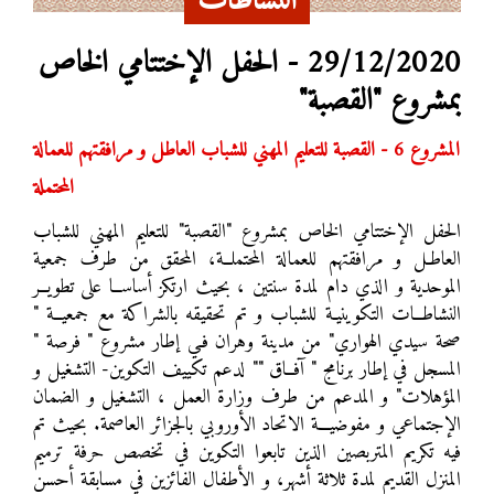
النشاطات
29/12/2020 - الحفل الإختتامي الخاص
بمشروع "القصبة"
المشروع 6 - القصبة للتعليم المهني للشباب العاطل و مرافقتهم للعمالة
المحتملة
الحفل الإختتامي الخاص بمشروع "القصبة" للتعليم المهني للشباب
العاطـل و مرافقتهم للعمالة المحتملــة، المحقق من طرف جمعية
الموحدية و الذي دام لمدة سنتين ، بحيث ارتكز أساســا على تطويــر
النشاطــات التكوينيـة للشباب و تم تحقيقه بالشراكة مع جمعيــة "
صحة سيدي الهواري" من مدينة وهران فـي إطار مشروع " فرصة "
المسجل في إطار برنامج " آفــاق "" لدعم تكييف التكوين- التشغيل و
المؤهلات" و المدعم من طرف وزارة العمل ، التشغيل و الضمان
الإجتماعي و مفوضيـــة الاتحاد الأوروبي بالجزائر العاصمة. بحيث تم
فيه تكريم المتربصين الذين تابعوا التكوين في تخصص حرفة ترميم
المنزل القديم لمدة ثلاثة أشهر، و الأطفال الفائزين في مسابقة أحسن