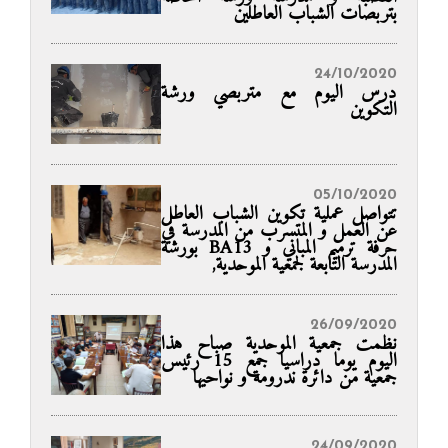
بتربصات الشباب العاطلين
24/10/2020
درس اليوم مع متربصي ورشة
التكوين
05/10/2020
تتواصل عملية تكوين الشباب العاطل
عن العمل و المتسرب من المدرسة في
حرفة ترميم المباني و BA13 بورشة
المدرسة التابعة لجمعية الموحدية,
26/09/2020
نظمت جمعية الموحدية صباح هذا
اليوم يوما دراسيا جمع 15 رئيس
جمعية من دائرة ندرومة و نواحيها
24/09/2020